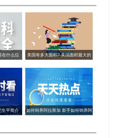
前在什么位
美国有多大面积? 美国面积最大的
雪?
三个城市是哪三个?
妃生平简介
如何饲养阿拉斯加 新手如何饲养阿
拉斯加犬？