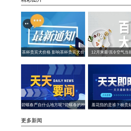
茶杯贵宾犬价格 影响茶杯贵宾犬价
12月来最强冷空气当
格的因素
置? 哪里会下
碧螺春产自什么地方呢?碧螺春的种
羞花指的是谁？杨贵
植环境介绍
更多新闻