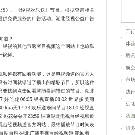
至武汉》、《经视欢乐送》节目。根据查询相关
提供免费服务的广告活动。湖北经视公益广告
工
知道？
体
。经视的其他节返者目视频这个网站上也旅御
一锅鲜。
腾
航
视频道都有回看功能，这是电视频道的官方人
市场
没有时间就错过了播出的精彩节目，所以这种
只要找到点击回看就能看到错过的节目。湖北
践行
37 好吃佬06:05 经视直播08:02 世界多美丽
远”
30 kua天17:33 欢乐送晚间节目18:00 经视直
我
3:02 桃花朵朵开23:59 结束湖北电视台经视频道
视台经视频道官方网站，最终播放节目时间表
拼多
度百科-湖北广播电视台经视频道 能回看，