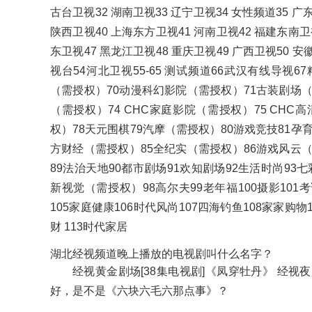
古台卫视32 湖南卫视33 辽宁卫视34 女性频道35 广东
陕西卫视40 上海东方卫视41 河南卫视42 福建东南卫视
东卫视47 黑龙江卫视48 重庆卫视49 广西卫视50 安
视台54河北卫视55-65 测试频道66武汉有线导视
（需授权）70动漫科幻影院（需授权）71古装剧场（
（需授权）74 CHC家庭影院（需授权）75 CHC
权）78天元围棋79汽摩（需授权）80游戏竞技81孕
方财经（需授权）85全纪实（需授权）86游戏风云（
89法治天地90都市剧场91欢知剧场92生活时尚93七
新视觉（需授权）98高尔夫99老年福100摄影101考
105家庭健康106时代风尚107四海钓鱼108家家购物
财 113时代家居
湖北经视频道晚上播放的电视剧叫什么名字？
经视黄金剧场[38集电视剧]《凤穿牡丹》 经视夜
好，是不是《六块六毛六那点事》？