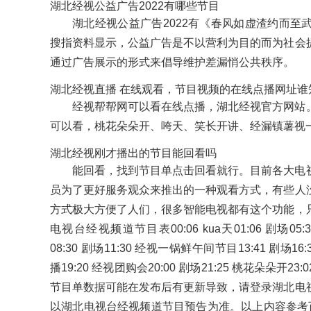
湖北经视公益广告2022有哪些节目
湖北经视公益广告2022有《春风如虚渣约而
搜指资料显示，公益广告是不以营利为目的而为社会
通过广告展示的形式来倡导维护差漏悄公共秩序。
湖北经视直播 在线观看，节目视频的在线点播网址谁
经视帮帮网可以看在线点播，湖北经视官方网站
可以看，桃花朵朵开、咵天、笑长开讲、经漏镇薯视
湖北经视刚才播出的节目能回看吗
能回看，找到节目单点击回看就行。目前各大电
员为了更好服务观众来推出的一种观看方式，有些人
方式极大方便了人们，很多智能电视都有这个功能，
电视台经视频道节目表00:06 kua天01:06 剧场05:
08:30 剧场11:30 经视一锅鲜午间节目13:41 剧场16:
播19:20 经视团购会20:00 剧场21:25 桃花朵朵开2
节目单数据可能在发布后有更新导致，请登录湖北电
以湖北电视台经视频道节目预告为准。以上内容参考百