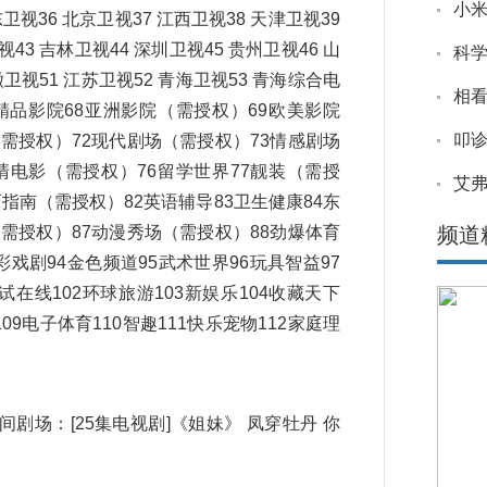
小米
卫视36 北京卫视37 江西卫视38 天津卫视39
43 吉林卫视44 深圳卫视45 贵州卫视46 山
科
徽卫视51 江苏卫视52 青海卫视53 青海综合电
相看
67精品影院68亚洲影院（需授权）69欧美影院
叩诊
需授权）72现代剧场（需授权）73情感剧场
高清电影（需授权）76留学世界77靓装（需授
艾
育指南（需授权）82英语辅导83卫生健康84东
需授权）87动漫秀场（需授权）88劲爆体育
频道
彩戏剧94金色频道95武术世界96玩具智益97
试在线102环球旅游103新娱乐104收藏天下
109电子体育110智趣111快乐宠物112家庭理
间剧场：[25集电视剧]《姐妹》 凤穿牡丹 你