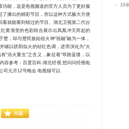
10
看功能，这是电视频道的官方人员为了更好服
过了播出的精彩节目，所以这种方式极大方便
回看就能看到错过的节目。湖北卫视第二代台
及红黄渐变的色彩组合展示出凤凰冲天而起的
楚，却与楚民族始祖火神“祝融”融为一体，
并辅以骄阳似火的桔红色调，进而演化为“火
有“浴火重生”之含义，象征着“筚路蓝缕，以
内容参考：百度百科-湖北经视 想问问经视电
司元月12号晚会 电视猫可以