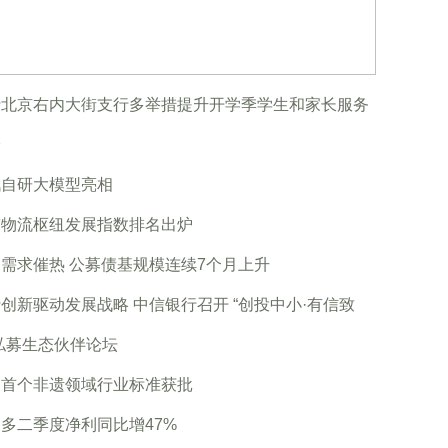
行北京右内大街支行多举措提升开学季学生和家长服务
验
讯自研大模型亮相
空物流枢纽发展指数排名出炉
需求催热 公募债基规模连续7个月上升
创新驱动发展战略 中信银行召开 “创投中小·有信致
私募生态伙伴论坛
国首个非遗领域行业标准获批
多二季度净利同比增47%