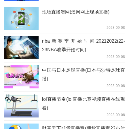
现场直播澳网(澳网网上现场直播)
2023-09-08
nba新赛季开始时间20212022(22-
23NBA赛季开始时间)
2023-09-08
中国与日本足球直播(日本与沙特足球直
播)
2023-09-08
lol直播节奏(lol直播比赛视频直播在线观
看)
2023-09-08
财富天下期货直播室(期货直播室22小时