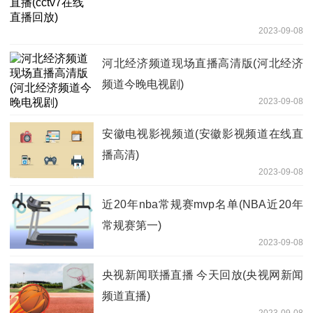
2023-09-08
河北经济频道现场直播高清版(河北经济
频道今晚电视剧)
2023-09-08
安徽电视影视频道(安徽影视频道在线直
播高清)
2023-09-08
近20年nba常规赛mvp名单(NBA近20年
常规赛第一)
2023-09-08
央视新闻联播直播 今天回放(央视网新闻
频道直播)