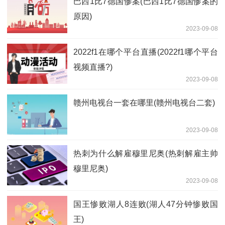
巴西1比7德国惨案(巴西1比7德国惨案的
原因)
2023-09-08
2022f1在哪个平台直播(2022f1哪个平台
视频直播?)
2023-09-08
赣州电视台一套在哪里(赣州电视台二套)
2023-09-08
热刺为什么解雇穆里尼奥(热刺解雇主帅
穆里尼奥)
2023-09-08
国王惨败湖人8连败(湖人47分钟惨败国
王)