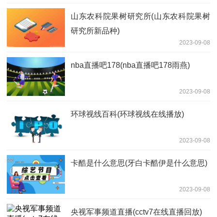
山东农科院果树研究所(山东农科院果树
研究所新品种)
2023-09-08
nba直播吧178(nba直播吧178雨燕)
2023-09-08
环球视线百科(环球视线在线播放)
2023-09-08
卡酷是什么意思(牙白卡酷伊是什么意思)
2023-09-08
央视军事频道直播(cctv7在线直播回放)