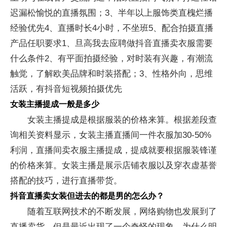
迟漏松愉悦的直播氛围；3、半年以上服饰类直槐烂播
经验优先4、直播时长4小时，不坐班5、配合拍摄直播
产品任职要求1、旦高我去应聘做抖音直播卖衣服需要
什么条件2、有平面拍摄经验，对时装有兴趣，有潮流
触觉，了解欧美品牌和时装搭配；3、性格外向，思维
活跃，有抖音短视频拍摄优先
女装主播提成一般是多少
女装主播提成是根据服装的价格来算。根据差段查
询相关资料显示，女装主播直播间一件衣服加30-50%
利润，直播间卖衣服主播提成，提成就要根据服装锋谨
的价格来算。女装主播是展示店铺衣服以及穿衣虚基誉
搭配的技巧，进行直播带货。
抖音直播卖女装但进去的都是男的怎么办？
随着互联网技术的不断发展，网络购物也发展到了
直播卖货。但是最近出现了一个奇怪的现象，为什么明