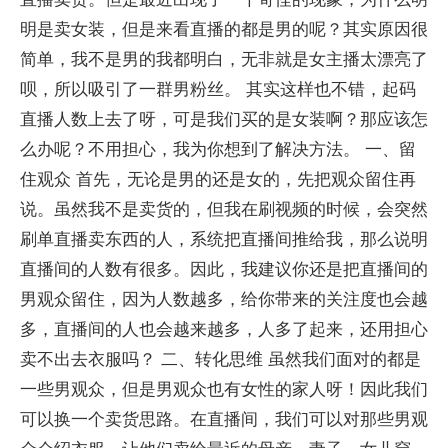
明是卖女装，但是来看直播的都是男的呢？其实原因很
简单，我不是男的我都明白，无非就是女主播太漂亮了
呗，所以吸引了一群男粉丝。 其实这样也不错，起码
直播人数上去了呀，可是我们买的是女装啊？那应该怎
么办呢？不用担心，我为你想到了解决方法。 一、留
住观众 首先，无论是男的还是女的，先把观众留住再
说。虽然我不是卖货的，但我在刷视频的时候，会突然
刷单直播卖东西的人，系统把直播间推给我，那么说明
直播间的人数有很多。因此，我建议你还是把直播间的
男观众留住，因为人数越多，给你带来的关注度也会越
多，直播间的人也会越来越多，人多了起来，还用担心
卖不出去衣服吗？ 二、转化思维 虽然我们面对的都是
一些男观众，但是男观众也有女性的家人呀！因此我们
可以换一个卖货思路。在直播间，我们可以对那些男观