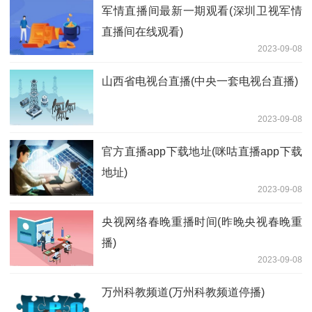
军情直播间最新一期观看(深圳卫视军情
直播间在线观看)
2023-09-08
山西省电视台直播(中央一套电视台直播)
2023-09-08
官方直播app下载地址(咪咕直播app下载
地址)
2023-09-08
央视网络春晚重播时间(昨晚央视春晚重
播)
2023-09-08
万州科教频道(万州科教频道停播)