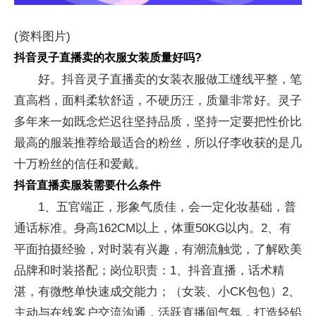
(资料图片)
抖音灵子直播卖的衣服女装质量好吗?
好。抖音灵子直播卖的女装衣服做工缝线平整，笔
直高档，面料柔软舒适，不硬历汪，质量非常好。灵子
多年来一如既念烂迟往坚持品质，坚持一定要把性价比
最高的服装推荐给最适合的粉丝，所以仔李收获的是几
十万粉丝的信任和爱戴。
抖音直播卖服装需要什么条件
1、五官端正，形象气质佳，会一定化妆基础，普
通话标准。身高162CM以上，体重50KG以内。2、有
平面拍摄经验，对时装有兴趣，有潮流触觉，了解欧美
品牌和时装搭配；岗位职责：1、抖音直播，话术精
湛，有微憋单快速成交能力；（女装、小CK包包）2、
主动与在线客户交流沟通，活跃直播间气氛，打造轻铅