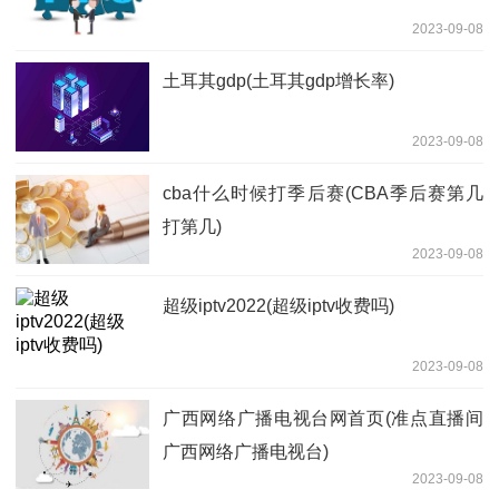
2023-09-08
土耳其gdp(土耳其gdp增长率)
2023-09-08
cba什么时候打季后赛(CBA季后赛第几
打第几)
2023-09-08
超级iptv2022(超级iptv收费吗)
2023-09-08
广西网络广播电视台网首页(准点直播间
广西网络广播电视台)
2023-09-08