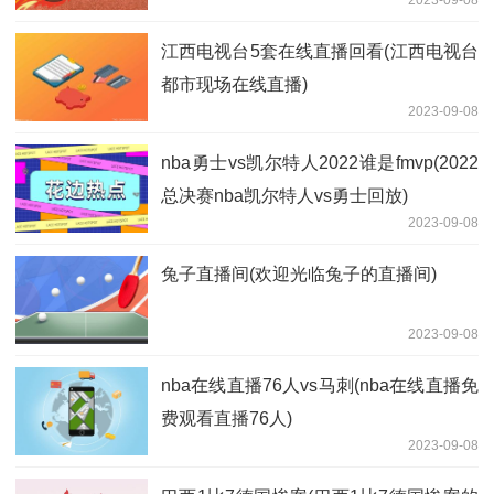
2023-09-08
江西电视台5套在线直播回看(江西电视台
都市现场在线直播)
2023-09-08
nba勇士vs凯尔特人2022谁是fmvp(2022
总决赛nba凯尔特人vs勇士回放)
2023-09-08
兔子直播间(欢迎光临兔子的直播间)
2023-09-08
nba在线直播76人vs马刺(nba在线直播免
费观看直播76人)
2023-09-08