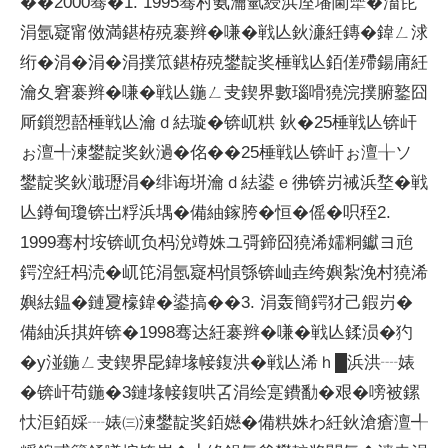
��2000骞�1. 1995骞村氨瀹氫綅浜庢墦閫犫�滀笓
涓氬寲甯傚満鍖栫殑褰辫�嗛�戦亾鈥濓紝鏄�鍏ㄥ浗
绗�涓�涓�涓撲笟鍖栫殑鐢靛奖棰戦亾銆傞殢鍚庯紝
瀹夊窘褰辫�嗛�戦亾鍦ㄥ叏鍥界數瑙嗗獟浣撲腑鐜囧
厛鎻愬嚭棰戦亾瀹ｄ紶璇�锛屼粠 鈥�25棰戦亾锛屽
ぉ澶╃湅鐢靛奖鈥濄�佲��25棰戦亾锛屽ぉ澶╁ソ
鐢靛奖鈥濈瓑涓�绯诲垪瀹ｄ紶鍙ｅ彿锛岃祴浜堥�戦
亾鐏甸瓊锛岀粰浜堣�備紬鎵胯�恒�傜�呮秷2.
1999骞村垵锛屼负杩涗竴姝ユ彁鍗囧獟浠嬬粡钀ヨ兘
鍔涳紝杩涜�屼笓涓氬寲杩愪綔锛屾垚绔嬩紮浼村獟浠
嬩紶鎾�鏈夐檺鍏�鍙搞��3. 涓轰簡鍔犲己鍜岃�
備紬浜掑姩锛�1998骞达紝褰辫�嗛�戦亾鍒涢�犳
�у湴鍦ㄥ叏鍥界巼鍏堟帹鍑洪�戦亾浠ｈ█浜洪┈婊
�锛屽苟鍦�3鏈堟帹鍑哄叾涓绘寔鐨勫�艰�嗙被鏍
忕洰銆婇┈婊㈢湅鐢靛奖銆嬨�備粠姝わ紝鈥滄瘡澶╃