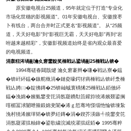
原安徽电视台25频道，95年就定位于打造“专业化
市场化世穗的影视频道”。01年安徽电视台、安徽搜枣
卜有线台，两台合并时正式更名“影视频道”。 从“25频
道，天天好电影”到“影视巨无霸，天天好电影”再到“岩
咐越来越精彩”，安徽影视频道始终是省内观众最喜爱
的电视频道。
涓轰粈涔堝彨瀹夊窘鐢靛奖棰戦亾鍙堝彨25棰戦亾锛�
1994骞磋春閮戠煡 瀹夊窘褰辫�嗛�戦亾寮�鎾
�锛屽紑鎾�鏃舵槸涓�鏈夌嚎鍔犲瘑棰戦亾锛屽洜棰
戦亾娉㈡�靛彿鏄�25锛屾晠寰楀悕25棰戦亾銆傚紑
鎾�浼婂�嬪氨鐢变笓涓氬寲鐨勪笡鑵斿獟浠嬪叕鍙搁
噾楣冨浗闄呭箍鍛婂叏闈�浠ｇ悊骞垮憡缁忚惀锛堜紮
浼村獟浠嬪墠韬�锛夛紝鏄�涓�鍥芥渶鏃╃殑鐢变笓
涓氬寲濯掍粙鍏�鍙歌繍浣滅殑濯掍綋銆� 1995骞粹