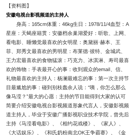
【资料图】
安徽电视台影视频道的主持人
身高：165cm体重：46kg生日：1978/11/4血型：A
星座：天蝎座籍贯：安徽档余巢湖爱好：听歌、上网、
看电影、睡懒觉最喜欢的女明星：奥黛丽·赫本、王
菲、郑秀文最喜欢的男明星：布莱德·彼特、金城武、
王力宏最喜欢的食物猛滚：巧克力、冰淇淋、寿司最喜
欢的饰物：手表最开心的事：收到观众的email、信、
礼物最喜欢的主持人：杨澜最难忘的事：第一次主持节
目最尴尬的事：碰到别枝蠢余人说：“咦，你怎么那么
像马滢？”最大的心愿：主持的节目能得到大家的认可
简要介绍安徽电视台影视频道形象代言人，安徽影视频
道主持人，毕业于安徽广播影视职业技术学院，曾先后
主持《马滢看电影》、《相约花戏楼》、《家人》、
《大话娱乐》、《和氏奶粉南北OK王争霸赛》、《金